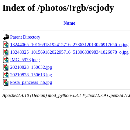
Index of /photos/!rgb/scjody
Name
Parent Directory
13244065_10156918192415716_2736312013026917656_o.jpg
13248325_10156918202295716_5130683898341826078_o.jpg
IMG_5973.jpeg
20210828_150632.jpg
20210828_150613.jpg
kosta_pancreas_hb.jpg
Apache/2.4.10 (Debian) mod_python/3.3.1 Python/2.7.9 OpenSSL/1.0.1